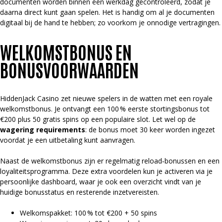
documenten worden binnen één werkdag gecontroleerd, zodat je
daarna direct kunt gaan spelen. Het is handig om al je documenten
digitaal bij de hand te hebben; zo voorkom je onnodige vertragingen.
WELKOMSTBONUS EN
BONUSVOORWAARDEN
HiddenJack Casino zet nieuwe spelers in de watten met een royale
welkomstbonus. Je ontvangt een 100 % eerste stortingsbonus tot
€200 plus 50 gratis spins op een populaire slot. Let wel op de
wagering requirements
: de bonus moet 30 keer worden ingezet
voordat je een uitbetaling kunt aanvragen.
Naast de welkomstbonus zijn er regelmatig reload‑bonussen en een
loyaliteitsprogramma. Deze extra voordelen kun je activeren via je
persoonlijke dashboard, waar je ook een overzicht vindt van je
huidige bonusstatus en resterende inzetvereisten.
Welkomspakket: 100 % tot €200 + 50 spins