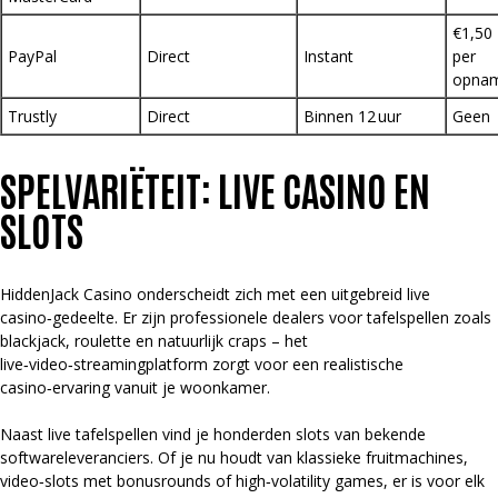
€1,50
PayPal
Direct
Instant
per
opna
Trustly
Direct
Binnen 12 uur
Geen
SPELVARIËTEIT: LIVE CASINO EN
SLOTS
HiddenJack Casino onderscheidt zich met een uitgebreid live
casino‑gedeelte. Er zijn professionele dealers voor tafelspellen zoals
blackjack, roulette en natuurlijk craps – het
live‑video‑streamingplatform zorgt voor een realistische
casino‑ervaring vanuit je woonkamer.
Naast live tafelspellen vind je honderden slots van bekende
softwareleveranciers. Of je nu houdt van klassieke fruitmachines,
video‑slots met bonusrounds of high‑volatility games, er is voor elk