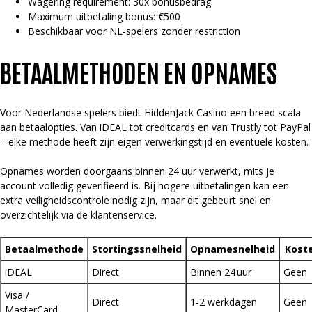
Wagering requirement: 30x bonusbedrag
Maximum uitbetaling bonus: €500
Beschikbaar voor NL‑spelers zonder restriction
BETAALMETHODEN EN OPNAMES
Voor Nederlandse spelers biedt HiddenJack Casino een breed scala
aan betaalopties. Van iDEAL tot creditcards en van Trustly tot PayPal
– elke methode heeft zijn eigen verwerkingstijd en eventuele kosten.
Opnames worden doorgaans binnen 24 uur verwerkt, mits je
account volledig geverifieerd is. Bij hogere uitbetalingen kan een
extra veiligheidscontrole nodig zijn, maar dit gebeurt snel en
overzichtelijk via de klantenservice.
Betaalmethode
Stortingssnelheid
Opnamesnelheid
Kost
iDEAL
Direct
Binnen 24 uur
Geen
Visa /
Direct
1‑2 werkdagen
Geen
MasterCard